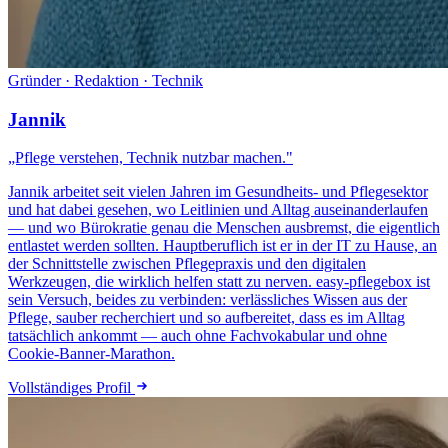
Gründer · Redaktion · Technik
Jannik
„Pflege verstehen, Technik nutzbar machen."
Jannik arbeitet seit vielen Jahren im Gesundheits- und Pflegesektor
und hat dabei gesehen, wo Leitlinien und Alltag auseinanderlaufen
— und wo Bürokratie genau die Menschen ausbremst, die eigentlich
entlastet werden sollten. Hauptberuflich ist er in der IT zu Hause, an
der Schnittstelle zwischen Pflegepraxis und den digitalen
Werkzeugen, die wirklich helfen statt zu nerven. easy-pflegebox ist
sein Versuch, beides zu verbinden: verlässliches Wissen aus der
Pflege, sauber recherchiert und so aufbereitet, dass es im Alltag
tatsächlich ankommt — auch ohne Fachvokabular und ohne
Cookie-Banner-Marathon.
Vollständiges Profil