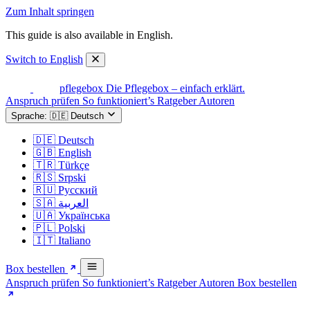
Zum Inhalt springen
This guide is also available in English.
Switch to English
easy
pflegebox
Die Pflegebox – einfach erklärt.
Anspruch prüfen
So funktioniert’s
Ratgeber
Autoren
Sprache:
🇩🇪
Deutsch
🇩🇪
Deutsch
🇬🇧
English
🇹🇷
Türkçe
🇷🇸
Srpski
🇷🇺
Русский
🇸🇦
العربية
🇺🇦
Українська
🇵🇱
Polski
🇮🇹
Italiano
Box bestellen
Anspruch prüfen
So funktioniert’s
Ratgeber
Autoren
Box bestellen