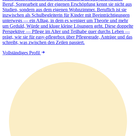
Beruf, Sorgearbeit und der eigenen Erschöpfung kennt sie nicht aus
Studien, sondern aus dem eigenen Wohnzimmer. Beruflich ist sie
inzwischen als Schulbegleiterin für Kinder mit Beeinträchtigungen
unterwegs — ein Alltag, in dem es weniger um Theorie und mehr
um Geduld, Würde und kluge kleine Lösungen geht. Diese doppelte
Perspektive — Pflege im Alter und Teilhabe quer durchs Leben —
prägt, wie sie für easy-pflegebox über Pflegegrade, Anträge und das
schreibt, was zwischen den Zeilen passiert.
Vollständiges Profil